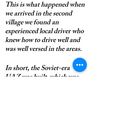
This is what happened when 
we arrived in the second 
village we found an 
experienced local driver who 
knew how to drive well and 
was well versed in the areas.
In short, the Soviet-era 
UAZ was built, which was 
probably made in 1959, and 
we put our bicycles in the 
back seat. We parked one 
bicycle on the roof and we 
climbed high in the 