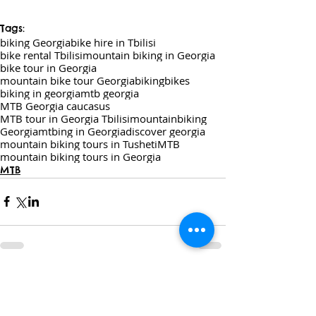
Tags:
biking Georgia
bike hire in Tbilisi
bike rental Tbilisi
mountain biking in Georgia
bike tour in Georgia
mountain bike tour Georgia
biking
bikes
biking in georgia
mtb georgia
MTB Georgia caucasus
MTB tour in Georgia Tbilisi
mountainbiking
Georgia
mtbing in Georgia
discover georgia
mountain biking tours in Tusheti
MTB
mountain biking tours in Georgia
MTB
Comments
0.0 / 5 (0)