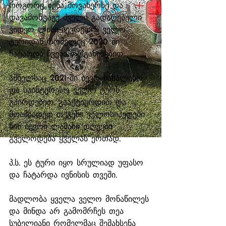
როგორც იქნა მოვახერხე და 
დავამონტაჟე ძველი გადაღებული 
ვიდეო ლისი-ბევრეთის ველო 
ტურიდან რომელიც 2020 ში 
ჩატარდა ჩვენი ორგანიზებით.
ამწელსაც 2021-ში ბევრ სახალისო 
და საინტერესო ველო ტურს 
გპირდებით. გააქტიურდით და 
მოამზადეთ თქვენი ველოსიპედები 
წინ ბევრი ლამაზი დღეები 
გველოდება ყველას ერთად.
პ.ს. ეს ტური იყო სრულიად უფასო 
და ჩატარდა ივნისის თვეში. 
მადლობა ყველა ველო მონაწილეს 
და მინდა არ გამომრჩეს თეა 
სუბელიანი რომელმაც შემახსენა  