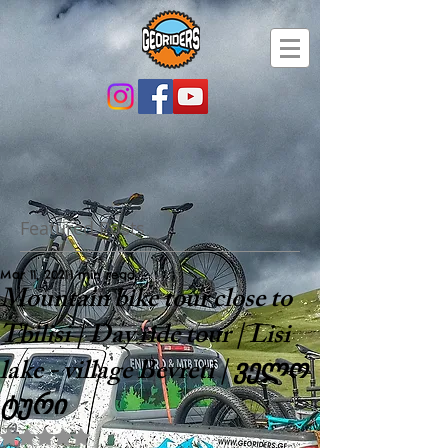
Featured Posts
Mar 11, 2021
1 min read
Mountain bike tour close to
Tbilisi | Day ride tour | Lisi
lake - village Bevreti | ველო
ტური
Rated NaN out of 5 stars.