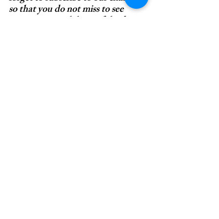
so that you do not miss to see 
many more such beautiful videos.
https://www.youtube.com/watch?v=-
n05E03fJ5k&t=2s