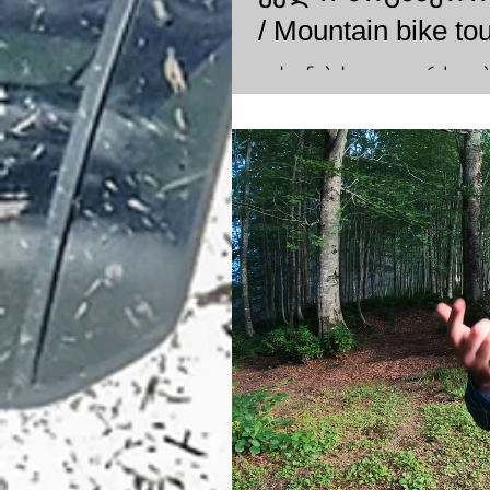
/ Mountain bike to
დასვენების დღე: ვაგრძელე
და დღევანდელი ვიდეო გაგრ