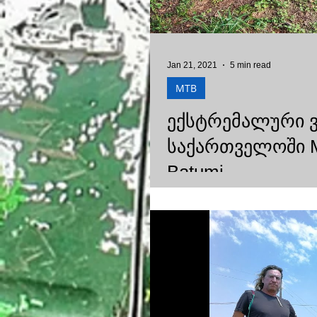
Jan 21, 2021
5 min read
MTB
ექსტრემალური 
საქართველოში Mou
Batumi
Which side would I choose: From this year's trip I will single out the most beautiful landscape of Adjara-
Samtskhe-Javakheti and Guria.