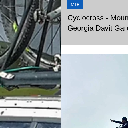
MTB
Cyclocross - Mountain bike and Gravel bike tour in
Georgia Davit Gar
How you know Georgia is very g
but we have also region where is f