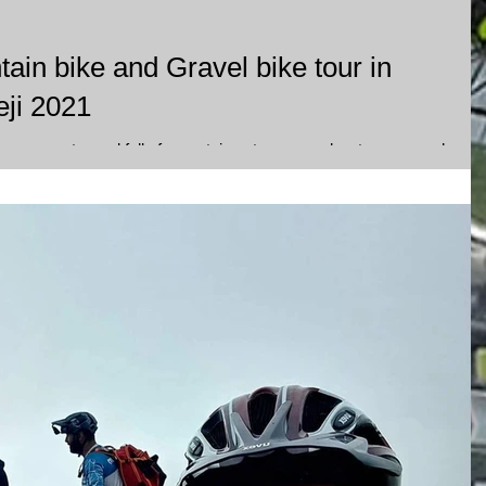
eji 2021
reen country and full of mountains streams and waters everywhere,
lat,...