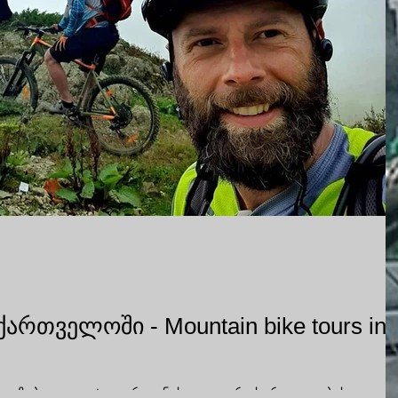
რთველოში - Mountain bike tours in
ავაზებთ და დეტალურად ნახავთ თუ რა სირთულეების გავლა