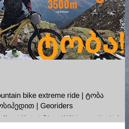
untain bike extreme ride | ტობა
იპედით | Georiders
tain bike tour in Toba varchkhili lakes. crazy riders, lot of
ideo